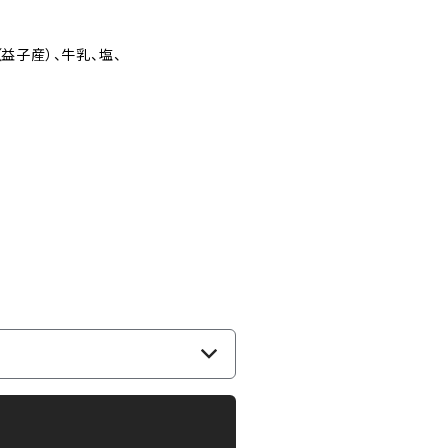
菜糖、卵（益子産）、牛乳、塩、