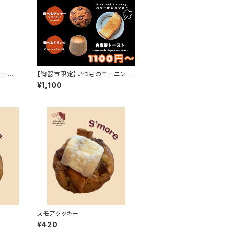
モール
【陶器市限定】いつものモーニング
セット
¥1,100
スモアクッキー
¥420