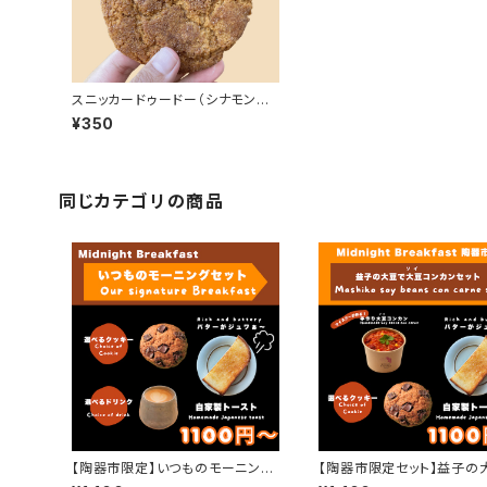
スニッカードゥードー（シナモンシ
ュガー）
¥350
同じカテゴリの商品
【陶器市限定】いつものモーニング
【陶器市限定セット】益子の
セット
ソイコンカンセット