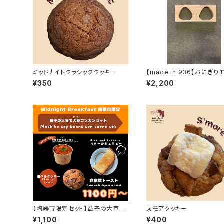
ミッドナイトクラシッククッキー
【made in 936】おにぎり
ド
¥350
¥2,200
【陶器市限定セット】益子の大豆の
スモアクッキー
ソイコンカンセット
¥1,100
¥400